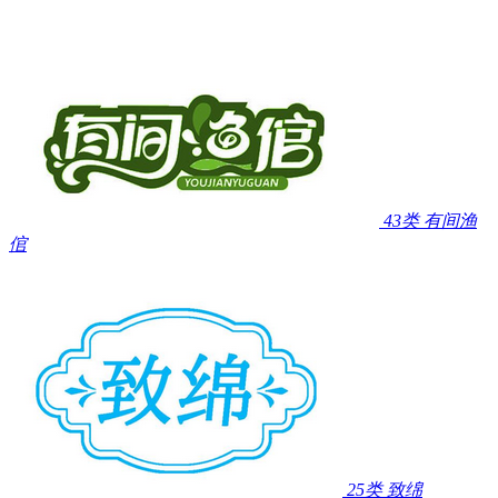
43类
有间渔
倌
25类
致绵