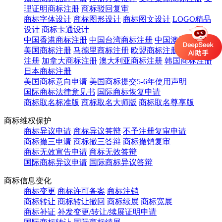
理证明商标注册
商标驳回复审
商标字体设计
商标图形设计
商标图文设计
LOGO精品
设计
商标卡通设计
中国香港商标注册
中国台湾商标注册
中国澳门商标注册
美国商标注册
马德里商标注册
欧盟商标注册
英国商标
注册
加拿大商标注册
澳大利亚商标注册
韩国商标注册
日本商标注册
美国商标意向申请
美国商标提交5-6年使用声明
国际商标法律意见书
国际商标恢复申请
商标取名标准版
商标取名大师版
商标取名尊享版
商标维权保护
商标异议申请
商标异议答辩
不予注册复审申请
商标撤三申请
商标撤三答辩
商标撤销复审
商标无效宣告申请
商标无效答辩
国际商标异议申请
国际商标异议答辩
商标信息变化
商标变更
商标许可备案
商标注销
商标转让
商标转让撤回
商标续展
商标宽展
商标补证
补发变更/转让/续展证明申请