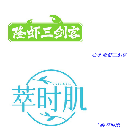
43类
隆虾三剑客
3类
萃时肌