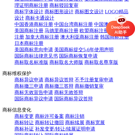
理证明商标注册
商标驳回复审
商标字体设计
商标图形设计
商标图文设计
LOGO精品
设计
商标卡通设计
中国香港商标注册
中国台湾商标注册
中国澳门商标注册
美国商标注册
马德里商标注册
欧盟商标注册
英国商标
注册
加拿大商标注册
澳大利亚商标注册
韩国商标注册
日本商标注册
美国商标意向申请
美国商标提交5-6年使用声明
国际商标法律意见书
国际商标恢复申请
商标取名标准版
商标取名大师版
商标取名尊享版
商标维权保护
商标异议申请
商标异议答辩
不予注册复审申请
商标撤三申请
商标撤三答辩
商标撤销复审
商标无效宣告申请
商标无效答辩
国际商标异议申请
国际商标异议答辩
商标信息变化
商标变更
商标许可备案
商标注销
商标转让
商标转让撤回
商标续展
商标宽展
商标补证
补发变更/转让/续展证明申请