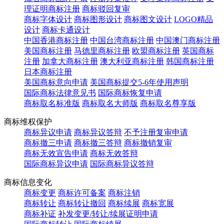
理证明商标注册
商标驳回复审
商标字体设计
商标图形设计
商标图文设计
LOGO精品
设计
商标卡通设计
中国香港商标注册
中国台湾商标注册
中国澳门商标注册
美国商标注册
马德里商标注册
欧盟商标注册
英国商标
注册
加拿大商标注册
澳大利亚商标注册
韩国商标注册
日本商标注册
美国商标意向申请
美国商标提交5-6年使用声明
国际商标法律意见书
国际商标恢复申请
商标取名标准版
商标取名大师版
商标取名尊享版
商标维权保护
商标异议申请
商标异议答辩
不予注册复审申请
商标撤三申请
商标撤三答辩
商标撤销复审
商标无效宣告申请
商标无效答辩
国际商标异议申请
国际商标异议答辩
商标信息变化
商标变更
商标许可备案
商标注销
商标转让
商标转让撤回
商标续展
商标宽展
商标补证
补发变更/转让/续展证明申请