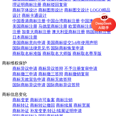
理证明商标注册
商标驳回复审
商标字体设计
商标图形设计
商标图文设计
LOGO精品
设计
商标卡通设计
中国香港商标注册
中国台湾商标注册
中国澳门商标注册
美国商标注册
马德里商标注册
欧盟商标注册
英国商标
注册
加拿大商标注册
澳大利亚商标注册
韩国商标注册
日本商标注册
美国商标意向申请
美国商标提交5-6年使用声明
国际商标法律意见书
国际商标恢复申请
商标取名标准版
商标取名大师版
商标取名尊享版
商标维权保护
商标异议申请
商标异议答辩
不予注册复审申请
商标撤三申请
商标撤三答辩
商标撤销复审
商标无效宣告申请
商标无效答辩
国际商标异议申请
国际商标异议答辩
商标信息变化
商标变更
商标许可备案
商标注销
商标转让
商标转让撤回
商标续展
商标宽展
商标补证
补发变更/转让/续展证明申请