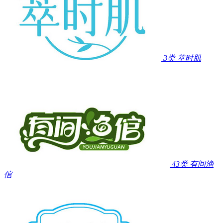
3类
萃时肌
43类
有间渔
倌