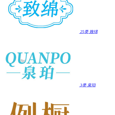
25类
致绵
3类
泉珀