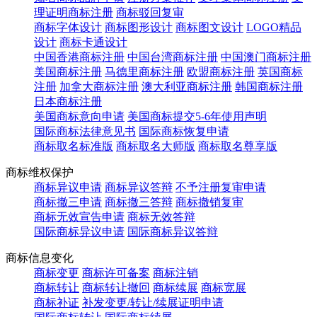
理证明商标注册
商标驳回复审
商标字体设计
商标图形设计
商标图文设计
LOGO精品
设计
商标卡通设计
中国香港商标注册
中国台湾商标注册
中国澳门商标注册
美国商标注册
马德里商标注册
欧盟商标注册
英国商标
注册
加拿大商标注册
澳大利亚商标注册
韩国商标注册
日本商标注册
美国商标意向申请
美国商标提交5-6年使用声明
国际商标法律意见书
国际商标恢复申请
商标取名标准版
商标取名大师版
商标取名尊享版
商标维权保护
商标异议申请
商标异议答辩
不予注册复审申请
商标撤三申请
商标撤三答辩
商标撤销复审
商标无效宣告申请
商标无效答辩
国际商标异议申请
国际商标异议答辩
商标信息变化
商标变更
商标许可备案
商标注销
商标转让
商标转让撤回
商标续展
商标宽展
商标补证
补发变更/转让/续展证明申请