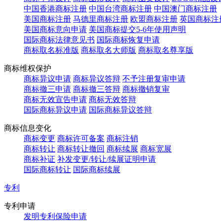
中国香港商标注册
中国台湾商标注册
中国澳门商标注册
美国商标注册
马德里商标注册
欧盟商标注册
英国商标注
美国商标意向申请
美国商标提交5-6年使用声明
国际商标法律意见书
国际商标恢复申请
商标取名标准版
商标取名大师版
商标取名尊享版
商标维权保护
商标异议申请
商标异议答辩
不予注册复审申请
商标撤三申请
商标撤三答辩
商标撤销复审
商标无效宣告申请
商标无效答辩
国际商标异议申请
国际商标异议答辩
商标信息变化
商标变更
商标许可备案
商标注销
商标转让
商标转让撤回
商标续展
商标宽展
商标补证
补发变更/转让/续展证明申请
国际商标转让
国际商标续展
专利
专利申请
发明专利保险申请