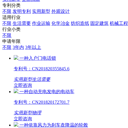
专利分类
不限
发明专利
实用新型
外观设计
适用行业
不限
生活需要
作业运输
化学冶金
纺织造纸
固定建筑
机械工程
行业小类
不限
申请年限
不限
3年内
3年以上
一种入户门电话锁
专利号：
CN201820355845.6
实用新型
生活需要
立即咨询
一种自动充电发电的电动车
专利号：
CN201820172701.7
实用新型
物理
立即咨询
一种依靠风力为刹车盘降温的轮毂