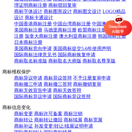
理证明商标注册
商标驳回复审
商标字体设计
商标图形设计
商标图文设计
LOGO精品
设计
商标卡通设计
中国香港商标注册
中国台湾商标注册
中国澳门商标注册
美国商标注册
马德里商标注册
欧盟商标注册
英国商标
注册
加拿大商标注册
澳大利亚商标注册
韩国商标注册
日本商标注册
美国商标意向申请
美国商标提交5-6年使用声明
国际商标法律意见书
国际商标恢复申请
商标取名标准版
商标取名大师版
商标取名尊享版
商标维权保护
商标异议申请
商标异议答辩
不予注册复审申请
商标撤三申请
商标撤三答辩
商标撤销复审
商标无效宣告申请
商标无效答辩
国际商标异议申请
国际商标异议答辩
商标信息变化
商标变更
商标许可备案
商标注销
商标转让
商标转让撤回
商标续展
商标宽展
商标补证
补发变更/转让/续展证明申请