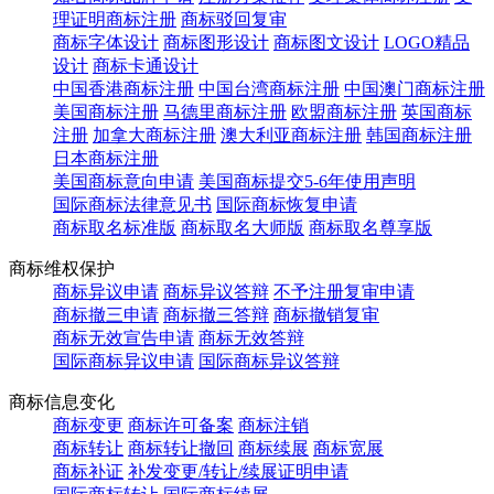
理证明商标注册
商标驳回复审
商标字体设计
商标图形设计
商标图文设计
LOGO精品
设计
商标卡通设计
中国香港商标注册
中国台湾商标注册
中国澳门商标注册
美国商标注册
马德里商标注册
欧盟商标注册
英国商标
注册
加拿大商标注册
澳大利亚商标注册
韩国商标注册
日本商标注册
美国商标意向申请
美国商标提交5-6年使用声明
国际商标法律意见书
国际商标恢复申请
商标取名标准版
商标取名大师版
商标取名尊享版
商标维权保护
商标异议申请
商标异议答辩
不予注册复审申请
商标撤三申请
商标撤三答辩
商标撤销复审
商标无效宣告申请
商标无效答辩
国际商标异议申请
国际商标异议答辩
商标信息变化
商标变更
商标许可备案
商标注销
商标转让
商标转让撤回
商标续展
商标宽展
商标补证
补发变更/转让/续展证明申请