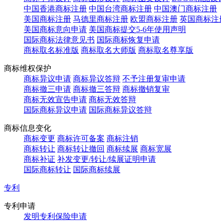
中国香港商标注册
中国台湾商标注册
中国澳门商标注册
美国商标注册
马德里商标注册
欧盟商标注册
英国商标注
美国商标意向申请
美国商标提交5-6年使用声明
国际商标法律意见书
国际商标恢复申请
商标取名标准版
商标取名大师版
商标取名尊享版
商标维权保护
商标异议申请
商标异议答辩
不予注册复审申请
商标撤三申请
商标撤三答辩
商标撤销复审
商标无效宣告申请
商标无效答辩
国际商标异议申请
国际商标异议答辩
商标信息变化
商标变更
商标许可备案
商标注销
商标转让
商标转让撤回
商标续展
商标宽展
商标补证
补发变更/转让/续展证明申请
国际商标转让
国际商标续展
专利
专利申请
发明专利保险申请