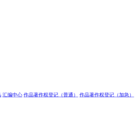
品
汇编中心
作品著作权登记（普通）
作品著作权登记（加急）