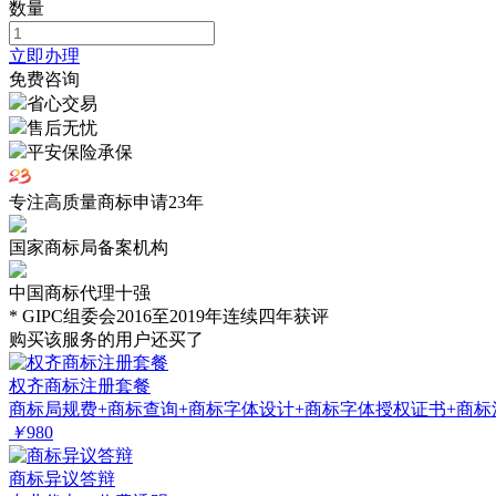
数量
立即办理
免费咨询
省心交易
售后无忧
平安保险承保
专注高质量商标申请
23
年
国家商标局备案机构
中国商标代理十强
* GIPC组委会2016至2019年连续四年获评
购买该服务的用户还买了
权齐商标注册套餐
商标局规费+商标查询+商标字体设计+商标字体授权证书+商标
￥
980
商标异议答辩