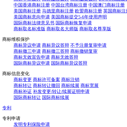
中国香港商标注册
中国台湾商标注册
中国澳门商标注册
美国商标注册
马德里商标注册
欧盟商标注册
英国商标注
美国商标意向申请
美国商标提交5-6年使用声明
国际商标法律意见书
国际商标恢复申请
商标取名标准版
商标取名大师版
商标取名尊享版
商标维权保护
商标异议申请
商标异议答辩
不予注册复审申请
商标撤三申请
商标撤三答辩
商标撤销复审
商标无效宣告申请
商标无效答辩
国际商标异议申请
国际商标异议答辩
商标信息变化
商标变更
商标许可备案
商标注销
商标转让
商标转让撤回
商标续展
商标宽展
商标补证
补发变更/转让/续展证明申请
国际商标转让
国际商标续展
专利
专利申请
发明专利保险申请