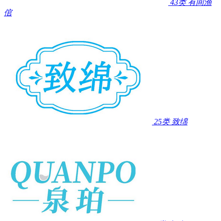
43类
有间渔
倌
25类
致绵