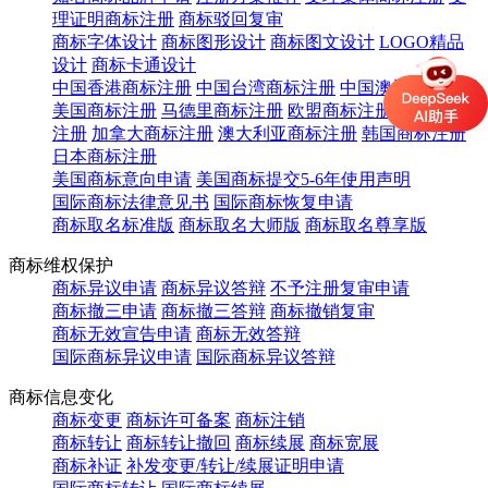
理证明商标注册
商标驳回复审
商标字体设计
商标图形设计
商标图文设计
LOGO精品
设计
商标卡通设计
中国香港商标注册
中国台湾商标注册
中国澳门商标注册
美国商标注册
马德里商标注册
欧盟商标注册
英国商标
注册
加拿大商标注册
澳大利亚商标注册
韩国商标注册
日本商标注册
美国商标意向申请
美国商标提交5-6年使用声明
国际商标法律意见书
国际商标恢复申请
商标取名标准版
商标取名大师版
商标取名尊享版
商标维权保护
商标异议申请
商标异议答辩
不予注册复审申请
商标撤三申请
商标撤三答辩
商标撤销复审
商标无效宣告申请
商标无效答辩
国际商标异议申请
国际商标异议答辩
商标信息变化
商标变更
商标许可备案
商标注销
商标转让
商标转让撤回
商标续展
商标宽展
商标补证
补发变更/转让/续展证明申请