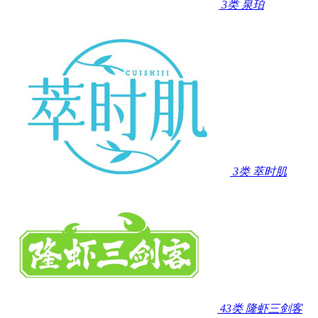
3类
泉珀
3类
萃时肌
43类
隆虾三剑客