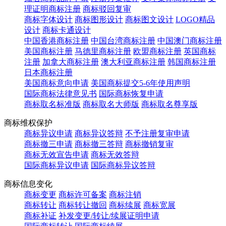
理证明商标注册
商标驳回复审
商标字体设计
商标图形设计
商标图文设计
LOGO精品
设计
商标卡通设计
中国香港商标注册
中国台湾商标注册
中国澳门商标注册
美国商标注册
马德里商标注册
欧盟商标注册
英国商标
注册
加拿大商标注册
澳大利亚商标注册
韩国商标注册
日本商标注册
美国商标意向申请
美国商标提交5-6年使用声明
国际商标法律意见书
国际商标恢复申请
商标取名标准版
商标取名大师版
商标取名尊享版
商标维权保护
商标异议申请
商标异议答辩
不予注册复审申请
商标撤三申请
商标撤三答辩
商标撤销复审
商标无效宣告申请
商标无效答辩
国际商标异议申请
国际商标异议答辩
商标信息变化
商标变更
商标许可备案
商标注销
商标转让
商标转让撤回
商标续展
商标宽展
商标补证
补发变更/转让/续展证明申请